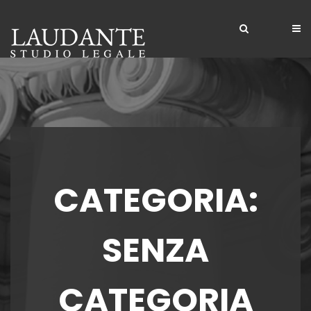
Home
Lo Studio
Competenze
Competenze
Servizi
Professionisti
CATEGORIA:
Clienti
Contatti
SENZA
CATEGORIA