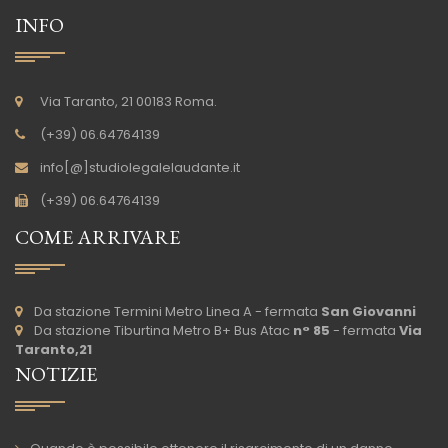
INFO
Via Taranto, 21 00183 Roma.
(+39) 06.64764139
info[@]studiolegalelaudante.it
(+39) 06.64764139
COME ARRIVARE
Da stazione Termini Metro Linea A - fermata
San Giovanni
Da stazione Tiburtina Metro B+ Bus Atac
n° 85
- fermata
Via
Taranto,21
NOTIZIE