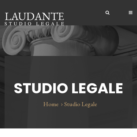
Home
Lo Studio
Competenze
Competenze
Servizi
Professionisti
STUDIO LEGALE
Clienti
Contatti
Home
Studio Legale