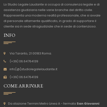
Lo Studio Legale Laudante si occupa di consulenza legale e di
assistenza giudiziaria nelle varie branche del diritto civile.
Rappresenta una moderna realtà professionale, che si avvale
di personale altamente qualificato, in grado di supportare il
cliente sia in sede stragiudiziale che in sede di contenzioso.
INFO
Via Taranto, 21 00183 Roma.
(+39) 06.64764139
info[@]studiolegalelaudante.it
(+39) 06.64764139
COME ARRIVARE
Da stazione Termini Metro Linea A - fermata
San Giovanni