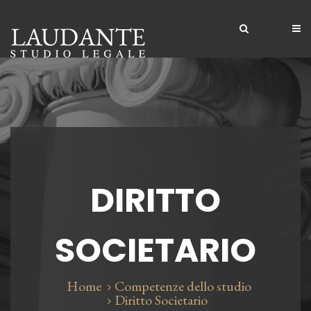
Home
Lo Studio
Competenze
Competenze
Servizi
Professionisti
DIRITTO
Clienti
Contatti
SOCIETARIO
Home
Competenze dello studio
Diritto Societario